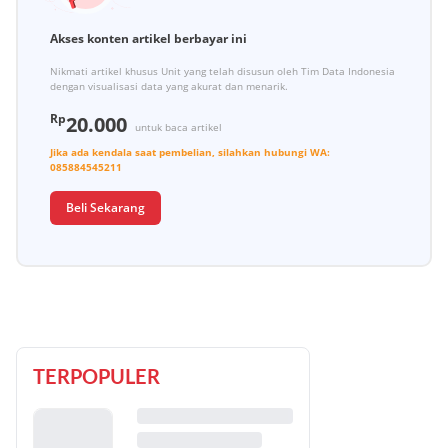
Akses konten artikel berbayar ini
Nikmati artikel khusus Unit yang telah disusun oleh Tim Data Indonesia
dengan visualisasi data yang akurat dan menarik.
Rp
20.000
untuk baca artikel
Jika ada kendala saat pembelian, silahkan hubungi
WA:
085884545211
Beli Sekarang
TERPOPULER