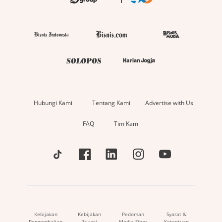
Hubungi Kami
Tentang Kami
Advertise with Us
FAQ
Tim Kami
Kebijakan
Kebijakan
Pedoman
Syarat &
Pengembalian
Privasi
Media Siber
Ketentuan