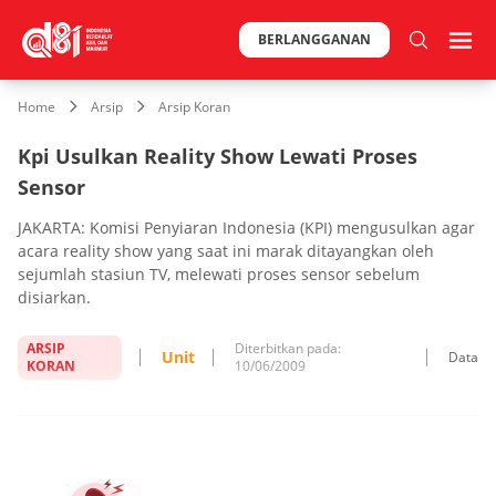
BERLANGGANAN
Home
Arsip
Arsip Koran
Kpi Usulkan Reality Show Lewati Proses
Sensor
JAKARTA: Komisi Penyiaran Indonesia (KPI) mengusulkan agar
acara reality show yang saat ini marak ditayangkan oleh
sejumlah stasiun TV, melewati proses sensor sebelum
disiarkan.
ARSIP
Diterbitkan pada:
Unit
Data
KORAN
10/06/2009