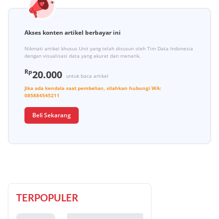
Akses konten artikel berbayar ini
Nikmati artikel khusus Unit yang telah disusun oleh Tim Data Indonesia
dengan visualisasi data yang akurat dan menarik.
Rp
20.000
untuk baca artikel
Jika ada kendala saat pembelian, silahkan hubungi
WA:
085884545211
Beli Sekarang
TERPOPULER