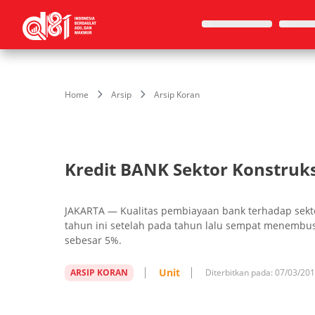
Home
Arsip
Arsip Koran
Kredit BANK Sektor Konstruksi
JAKARTA — Kualitas pembiayaan bank terhadap sekto
tahun ini setelah pada tahun lalu sempat menembus 
sebesar 5%.
Unit
ARSIP KORAN
Diterbitkan pada:
07/03/20