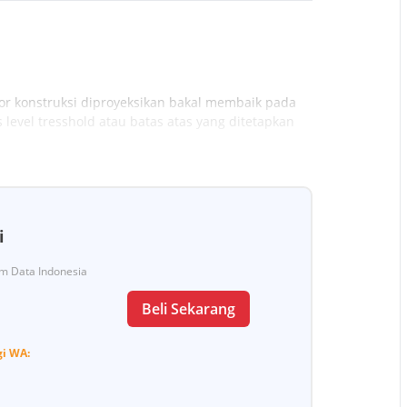
r konstruksi diproyeksikan bakal membaik pada
level tresshold atau batas atas yang ditetapkan
i
Tim Data Indonesia
Beli Sekarang
gi
WA: