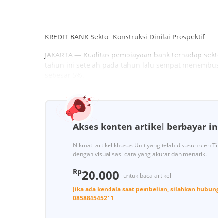
KREDIT BANK Sektor Konstruksi Dinilai Prospektif
JAKARTA — Kualitas pembiayaan bank terhadap sekto
tahun ini setelah pada tahun lalu sempat menembus 
sebesar 5%.
Akses konten artikel berbayar in
Nikmati artikel khusus Unit yang telah disusun oleh 
dengan visualisasi data yang akurat dan menarik.
Rp
20.000
untuk baca artikel
Jika ada kendala saat pembelian, silahkan hubun
085884545211