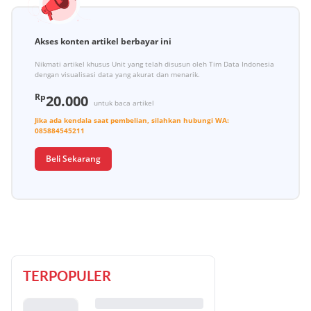
Akses konten artikel berbayar ini
Nikmati artikel khusus Unit yang telah disusun oleh Tim Data Indonesia
dengan visualisasi data yang akurat dan menarik.
Rp
20.000
untuk baca artikel
Jika ada kendala saat pembelian, silahkan hubungi
WA:
085884545211
Beli Sekarang
TERPOPULER