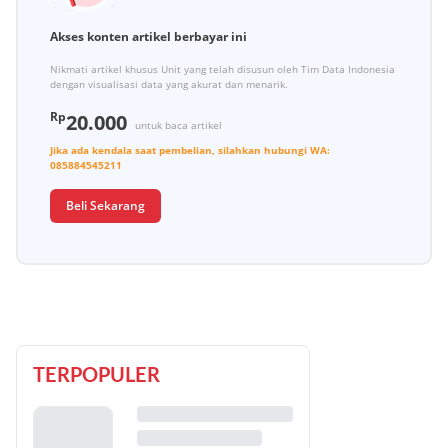
Akses konten artikel berbayar ini
Nikmati artikel khusus Unit yang telah disusun oleh Tim Data Indonesia
dengan visualisasi data yang akurat dan menarik.
Rp
20.000
untuk baca artikel
Jika ada kendala saat pembelian, silahkan hubungi
WA:
085884545211
Beli Sekarang
TERPOPULER