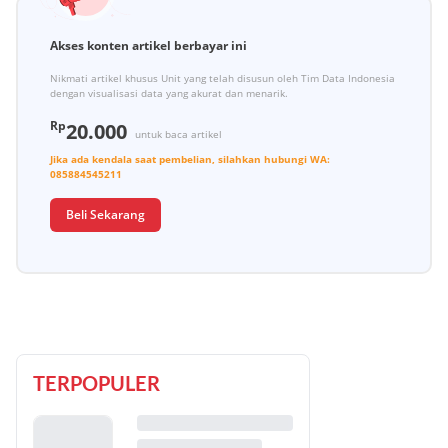
Akses konten artikel berbayar ini
Nikmati artikel khusus Unit yang telah disusun oleh Tim Data Indonesia
dengan visualisasi data yang akurat dan menarik.
Rp
20.000
untuk baca artikel
Jika ada kendala saat pembelian, silahkan hubungi
WA:
085884545211
Beli Sekarang
TERPOPULER