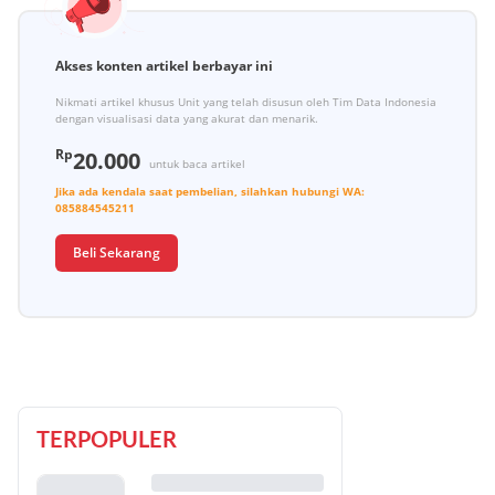
Akses konten artikel berbayar ini
Nikmati artikel khusus Unit yang telah disusun oleh Tim Data Indonesia
dengan visualisasi data yang akurat dan menarik.
Rp
20.000
untuk baca artikel
Jika ada kendala saat pembelian, silahkan hubungi
WA:
085884545211
Beli Sekarang
TERPOPULER