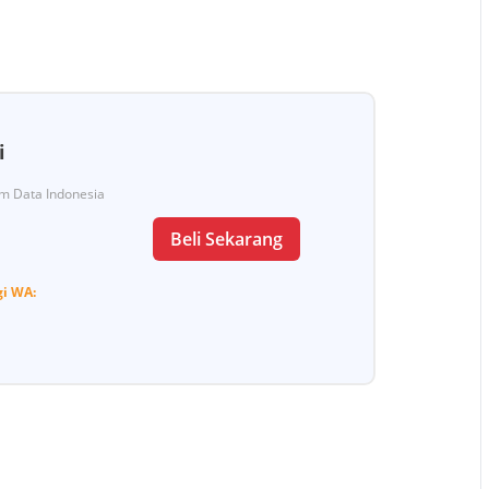
i
Tim Data Indonesia
Beli Sekarang
gi
WA: