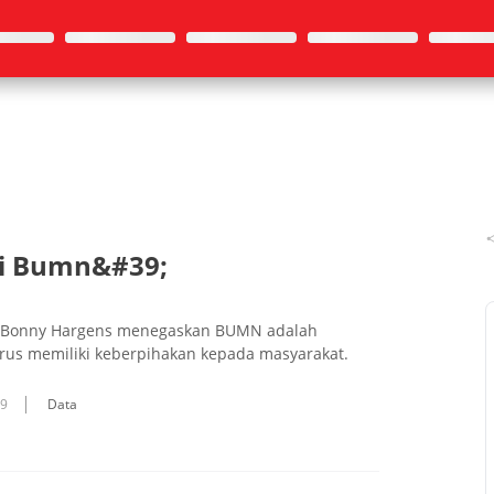
si Bumn&#39;
UI) Bonny Hargens menegaskan BUMN adalah
harus memiliki keberpihakan kepada masyarakat.
09
Data