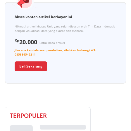
Akses konten artikel berbayar ini
Nikmati artikel khusus Unit yang telah disusun oleh Tim Data Indonesia
dengan visualisasi data yang akurat dan menarik.
Rp
20.000
untuk baca artikel
Jika ada kendala saat pembelian, silahkan hubungi
WA:
085884545211
Beli Sekarang
TERPOPULER