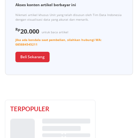
Akses konten artikel berbayar ini
Nikmati artikel khusus Unit yang telah disusun oleh Tim Data Indonesia
dengan visualisasi data yang akurat dan menarik.
Rp
20.000
untuk baca artikel
Jika ada kendala saat pembelian, silahkan hubungi
WA:
085884545211
Beli Sekarang
TERPOPULER