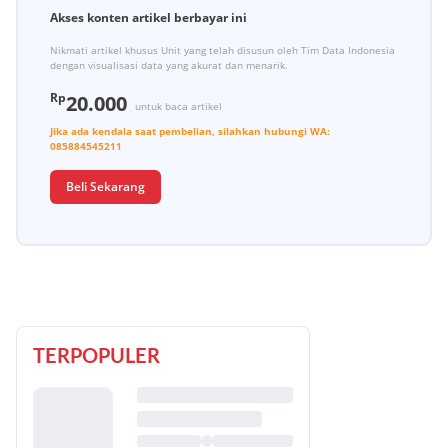
Akses konten artikel berbayar ini
Nikmati artikel khusus Unit yang telah disusun oleh Tim Data Indonesia
dengan visualisasi data yang akurat dan menarik.
Rp
20.000
untuk baca artikel
Jika ada kendala saat pembelian, silahkan hubungi
WA:
085884545211
Beli Sekarang
TERPOPULER