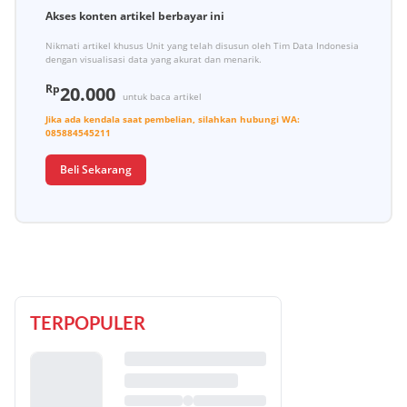
Akses konten artikel berbayar ini
Nikmati artikel khusus Unit yang telah disusun oleh Tim Data Indonesia
dengan visualisasi data yang akurat dan menarik.
Rp
20.000
untuk baca artikel
Jika ada kendala saat pembelian, silahkan hubungi
WA:
085884545211
Beli Sekarang
TERPOPULER