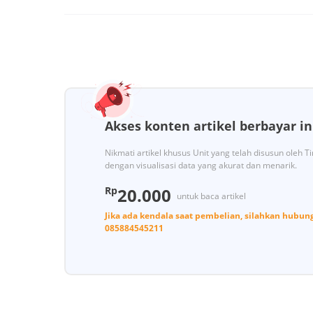
Akses konten artikel berbayar in
Nikmati artikel khusus Unit yang telah disusun oleh 
dengan visualisasi data yang akurat dan menarik.
Rp
20.000
untuk baca artikel
Jika ada kendala saat pembelian, silahkan hubun
085884545211