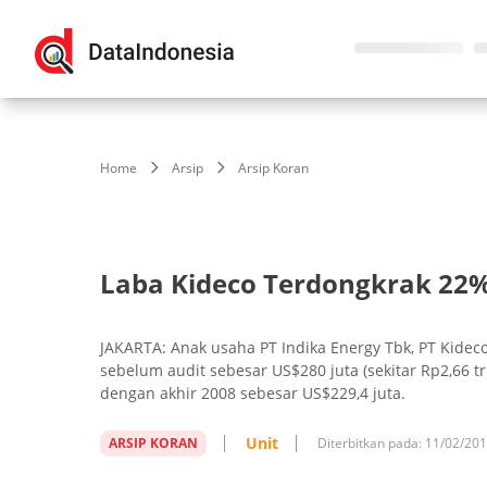
Home
Arsip
Arsip Koran
Laba Kideco Terdongkrak 22
JAKARTA: Anak usaha PT Indika Energy Tbk, PT Kide
sebelum audit sebesar US$280 juta (sekitar Rp2,66 tr
dengan akhir 2008 sebesar US$229,4 juta.
Unit
ARSIP KORAN
Diterbitkan pada:
11/02/20