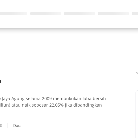
%
co Jaya Agung selama 2009 membukukan laba bersih
iliun) atau naik sebesar 22,05% jika dibandingkan
10
Data