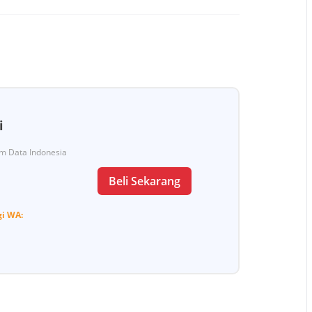
i
Tim Data Indonesia
Beli Sekarang
gi
WA: