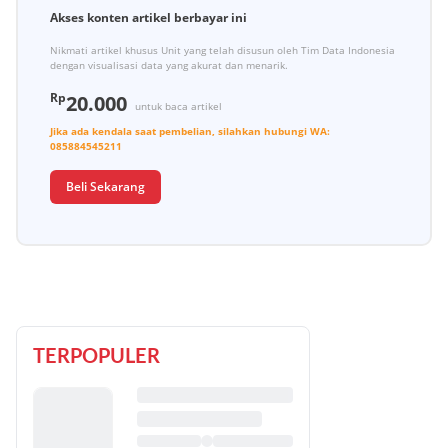
Akses konten artikel berbayar ini
Nikmati artikel khusus Unit yang telah disusun oleh Tim Data Indonesia
dengan visualisasi data yang akurat dan menarik.
Rp
20.000
untuk baca artikel
Jika ada kendala saat pembelian, silahkan hubungi
WA:
085884545211
Beli Sekarang
TERPOPULER