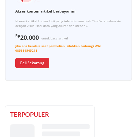
Akses konten artikel berbayar ini
Nikmati artikel khusus Unit yang telah disusun oleh Tim Data Indonesia
dengan visualisasi data yang akurat dan menarik.
Rp
20.000
untuk baca artikel
Jika ada kendala saat pembelian, silahkan hubungi
WA:
085884545211
Beli Sekarang
TERPOPULER