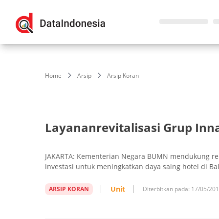
Home
Arsip
Arsip Koran
Layananrevitalisasi Grup In
JAKARTA: Kementerian Negara BUMN mendukung ren
investasi untuk meningkatkan daya saing hotel di Bal
Unit
ARSIP KORAN
Diterbitkan pada:
17/05/20