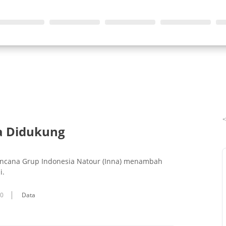
na Didukung
cana Grup Indonesia Natour (Inna) menambah
i.
10
Data