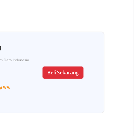
i
Tim Data Indonesia
Beli Sekarang
gi
WA: