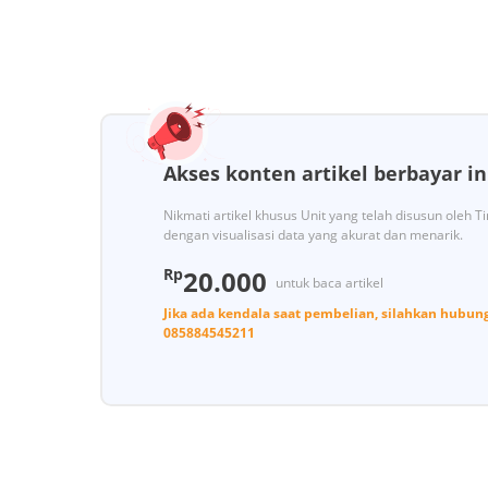
Akses konten artikel berbayar in
Nikmati artikel khusus Unit yang telah disusun oleh 
dengan visualisasi data yang akurat dan menarik.
Rp
20.000
untuk baca artikel
Jika ada kendala saat pembelian, silahkan hubun
085884545211