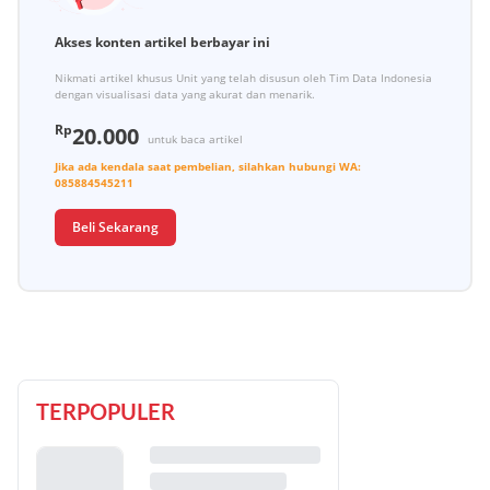
Akses konten artikel berbayar ini
Nikmati artikel khusus Unit yang telah disusun oleh Tim Data Indonesia
dengan visualisasi data yang akurat dan menarik.
Rp
20.000
untuk baca artikel
Jika ada kendala saat pembelian, silahkan hubungi
WA:
085884545211
Beli Sekarang
TERPOPULER