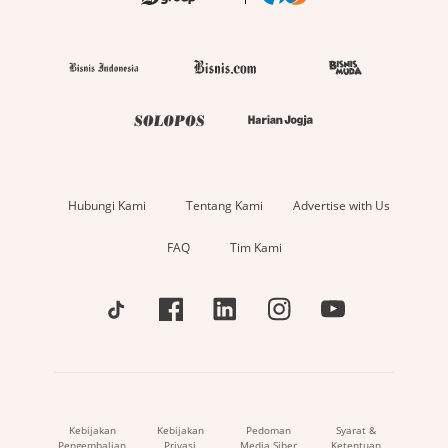
Hubungi Kami
Tentang Kami
Advertise with Us
FAQ
Tim Kami
Kebijakan
Kebijakan
Pedoman
Syarat &
Pengembalian
Privasi
Media Siber
Ketentuan