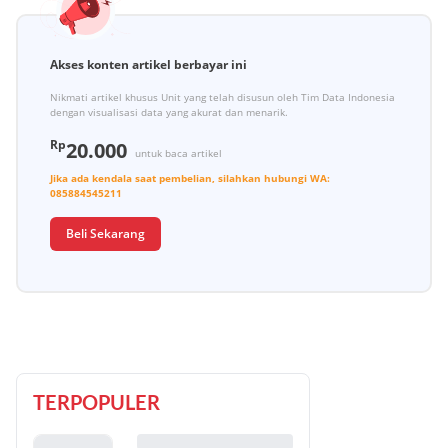
Akses konten artikel berbayar ini
Nikmati artikel khusus Unit yang telah disusun oleh Tim Data Indonesia
dengan visualisasi data yang akurat dan menarik.
Rp
20.000
untuk baca artikel
Jika ada kendala saat pembelian, silahkan hubungi
WA:
085884545211
Beli Sekarang
TERPOPULER