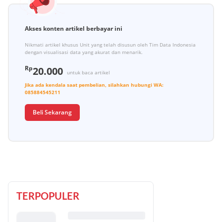
Akses konten artikel berbayar ini
Nikmati artikel khusus Unit yang telah disusun oleh Tim Data Indonesia
dengan visualisasi data yang akurat dan menarik.
Rp
20.000
untuk baca artikel
Jika ada kendala saat pembelian, silahkan hubungi
WA:
085884545211
Beli Sekarang
TERPOPULER