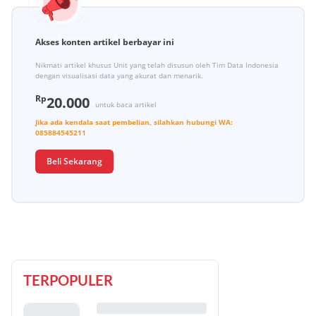
Akses konten artikel berbayar ini
Nikmati artikel khusus Unit yang telah disusun oleh Tim Data Indonesia
dengan visualisasi data yang akurat dan menarik.
Rp
20.000
untuk baca artikel
Jika ada kendala saat pembelian, silahkan hubungi
WA:
085884545211
Beli Sekarang
TERPOPULER