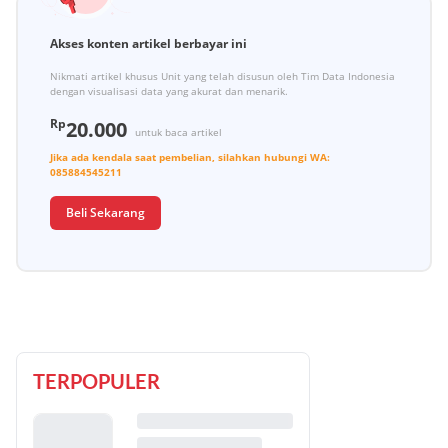
Akses konten artikel berbayar ini
Nikmati artikel khusus Unit yang telah disusun oleh Tim Data Indonesia
dengan visualisasi data yang akurat dan menarik.
Rp
20.000
untuk baca artikel
Jika ada kendala saat pembelian, silahkan hubungi
WA:
085884545211
Beli Sekarang
TERPOPULER