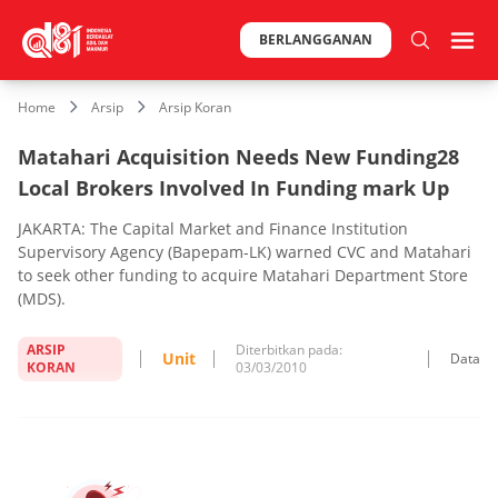
BERLANGGANAN
Home
Arsip
Arsip Koran
Matahari Acquisition Needs New Funding28
Local Brokers Involved In Funding mark Up
JAKARTA: The Capital Market and Finance Institution
Supervisory Agency (Bapepam-LK) warned CVC and Matahari
to seek other funding to acquire Matahari Department Store
(MDS).
ARSIP
Diterbitkan pada:
Unit
Data
KORAN
03/03/2010