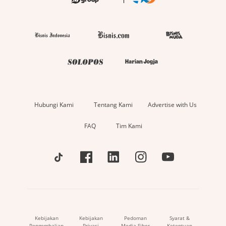
Hubungi Kami
Tentang Kami
Advertise with Us
FAQ
Tim Kami
Kebijakan
Kebijakan
Pedoman
Syarat &
Pengembalian
Privasi
Media Siber
Ketentuan