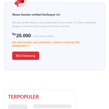
Akses konten artikel berbayar ini
Nikmati artikel khusus Unit yang telah disusun oleh Tim Data Indonesia
dengan visualisasi data yang akurat dan menarik.
Rp
20.000
untuk baca artikel
Jika ada kendala saat pembelian, silahkan hubungi
WA:
085884545211
Beli Sekarang
TERPOPULER