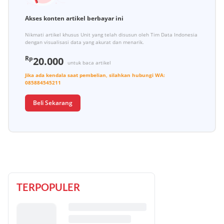
Akses konten artikel berbayar ini
Nikmati artikel khusus Unit yang telah disusun oleh Tim Data Indonesia
dengan visualisasi data yang akurat dan menarik.
Rp
20.000
untuk baca artikel
Jika ada kendala saat pembelian, silahkan hubungi
WA:
085884545211
Beli Sekarang
TERPOPULER