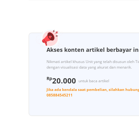
Akses konten artikel berbayar in
Nikmati artikel khusus Unit yang telah disusun oleh 
dengan visualisasi data yang akurat dan menarik.
Rp
20.000
untuk baca artikel
Jika ada kendala saat pembelian, silahkan hubun
085884545211