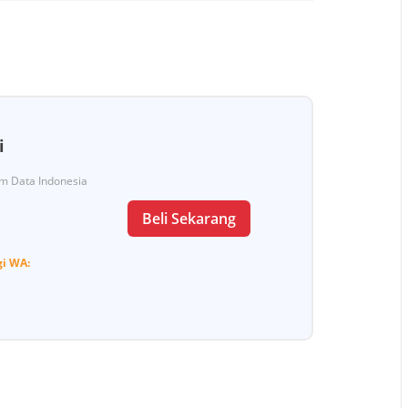
i
Tim Data Indonesia
Beli Sekarang
gi
WA: