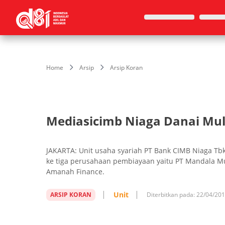
Home
Arsip
Arsip Koran
Mediasicimb Niaga Danai Mul
JAKARTA: Unit usaha syariah PT Bank CIMB Niaga T
ke tiga perusahaan pembiayaan yaitu PT Mandala Mul
Amanah Finance.
Unit
ARSIP KORAN
Diterbitkan pada:
22/04/20