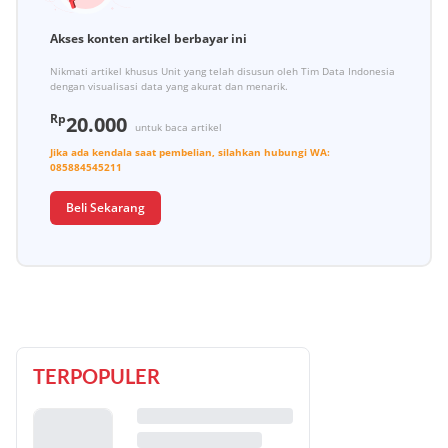
Akses konten artikel berbayar ini
Nikmati artikel khusus Unit yang telah disusun oleh Tim Data Indonesia
dengan visualisasi data yang akurat dan menarik.
Rp
20.000
untuk baca artikel
Jika ada kendala saat pembelian, silahkan hubungi
WA:
085884545211
Beli Sekarang
TERPOPULER