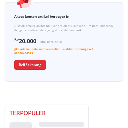
Akses konten artikel berbayar ini
Nikmati artikel khusus Unit yang telah disusun oleh Tim Data Indonesia
dengan visualisasi data yang akurat dan menarik.
Rp
20.000
untuk baca artikel
Jika ada kendala saat pembelian, silahkan hubungi
WA:
085884545211
Beli Sekarang
TERPOPULER