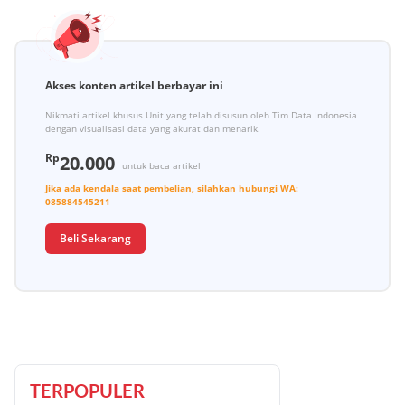
Akses konten artikel berbayar ini
Nikmati artikel khusus Unit yang telah disusun oleh Tim Data Indonesia
dengan visualisasi data yang akurat dan menarik.
Rp
20.000
untuk baca artikel
Jika ada kendala saat pembelian, silahkan hubungi
WA:
085884545211
Beli Sekarang
TERPOPULER