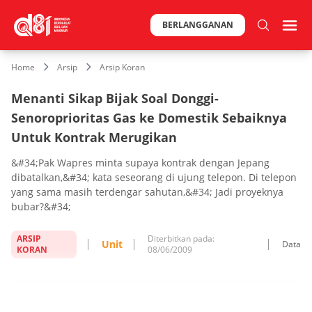
BERLANGGANAN
Home
Arsip
Arsip Koran
Menanti Sikap Bijak Soal Donggi-
Senoroprioritas Gas ke Domestik Sebaiknya
Untuk Kontrak Merugikan
&#34;Pak Wapres minta supaya kontrak dengan Jepang
dibatalkan,&#34; kata seseorang di ujung telepon. Di telepon
yang sama masih terdengar sahutan,&#34; Jadi proyeknya
bubar?&#34;
ARSIP
Diterbitkan pada:
Unit
Data
KORAN
08/06/2009