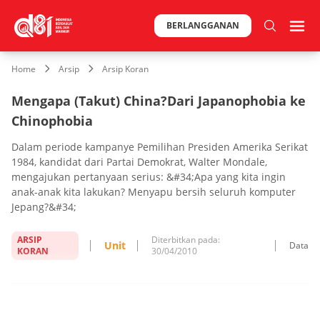
BERLANGGANAN
Home
Arsip
Arsip Koran
Mengapa (Takut) China?Dari Japanophobia ke
Chinophobia
Dalam periode kampanye Pemilihan Presiden Amerika Serikat
1984, kandidat dari Partai Demokrat, Walter Mondale,
mengajukan pertanyaan serius: &#34;Apa yang kita ingin
anak-anak kita lakukan? Menyapu bersih seluruh komputer
Jepang?&#34;
ARSIP
Diterbitkan pada:
Unit
Data
KORAN
30/04/2010