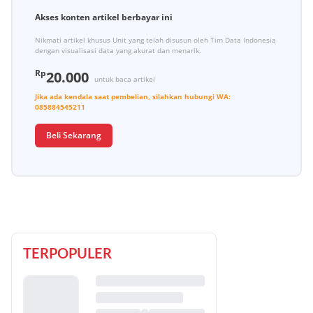
Akses konten artikel berbayar ini
Nikmati artikel khusus Unit yang telah disusun oleh Tim Data Indonesia
dengan visualisasi data yang akurat dan menarik.
Rp
20.000
untuk baca artikel
Jika ada kendala saat pembelian, silahkan hubungi
WA:
085884545211
Beli Sekarang
TERPOPULER