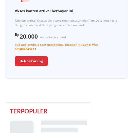
Akses konten artikel berbayar ini
Nikmati artikel khusus Unit yang telah disusun oleh Tim Data Indonesia
dengan visualisasi data yang akurat dan menarik.
Rp
20.000
untuk baca artikel
Jika ada kendala saat pembelian, silahkan hubungi
WA:
085884545211
Beli Sekarang
TERPOPULER