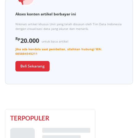
Akses konten artikel berbayar ini
Nikmati artikel khusus Unit yang telah disusun oleh Tim Data Indonesia
dengan visualisasi data yang akurat dan menarik.
Rp
20.000
untuk baca artikel
Jika ada kendala saat pembelian, silahkan hubungi
WA:
085884545211
Beli Sekarang
TERPOPULER