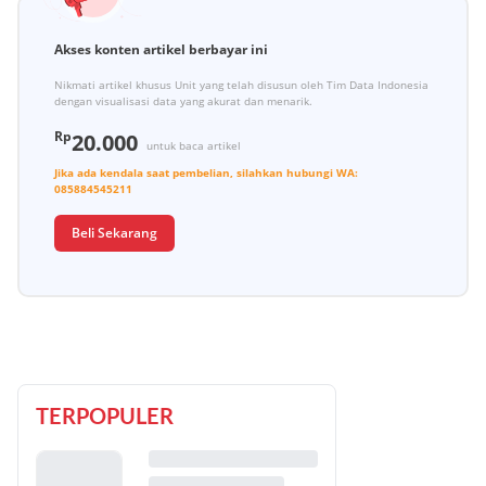
Akses konten artikel berbayar ini
Nikmati artikel khusus Unit yang telah disusun oleh Tim Data Indonesia
dengan visualisasi data yang akurat dan menarik.
Rp
20.000
untuk baca artikel
Jika ada kendala saat pembelian, silahkan hubungi
WA:
085884545211
Beli Sekarang
TERPOPULER