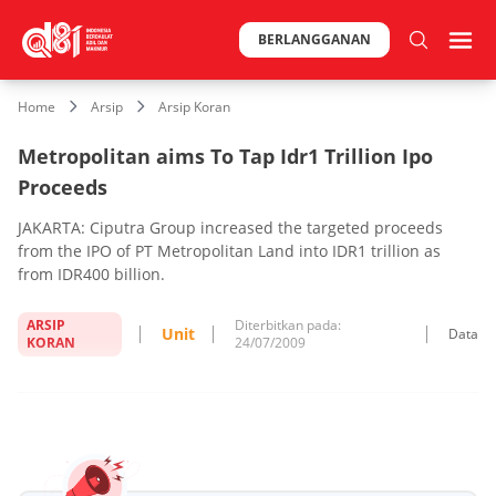
BERLANGGANAN
Home
Arsip
Arsip Koran
Metropolitan aims To Tap Idr1 Trillion Ipo
Proceeds
JAKARTA: Ciputra Group increased the targeted proceeds
from the IPO of PT Metropolitan Land into IDR1 trillion as
from IDR400 billion.
ARSIP
Diterbitkan pada:
Unit
Data
KORAN
24/07/2009