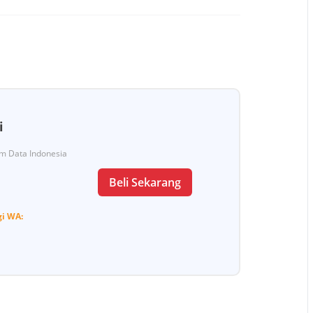
i
Tim Data Indonesia
Beli Sekarang
gi
WA: