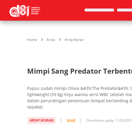
Home
Arsip
Arsip Koran
Mimpi Sang Predator Terben
Pupus sudah mimpi Olivia &#39;The Predator&#39; Ge
lightweight (59 kg) tinju wanita versi WBC setelah man
dalam perundingan penentuan tempat bertanding d
sepakat.
Unit
ARSIP KORAN
Diterbitkan pada:
11/02/20