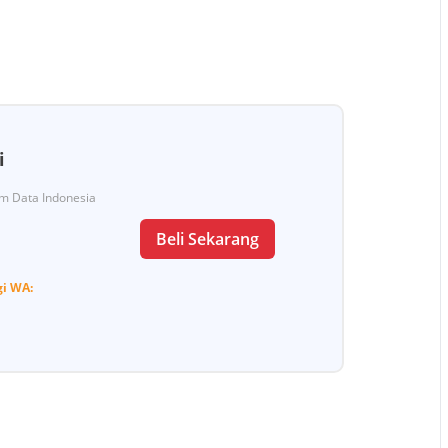
i
Tim Data Indonesia
Beli Sekarang
gi
WA: