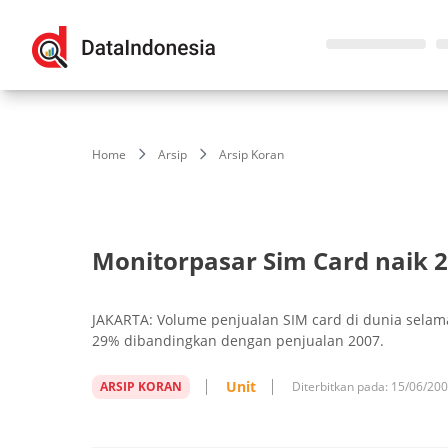
Home
Arsip
Arsip Koran
Monitorpasar Sim Card naik 
JAKARTA: Volume penjualan SIM card di dunia selama
29% dibandingkan dengan penjualan 2007.
Unit
ARSIP KORAN
Diterbitkan pada:
15/06/20