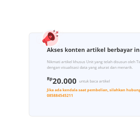
Akses konten artikel berbayar in
Nikmati artikel khusus Unit yang telah disusun oleh 
dengan visualisasi data yang akurat dan menarik.
Rp
20.000
untuk baca artikel
Jika ada kendala saat pembelian, silahkan hubun
085884545211