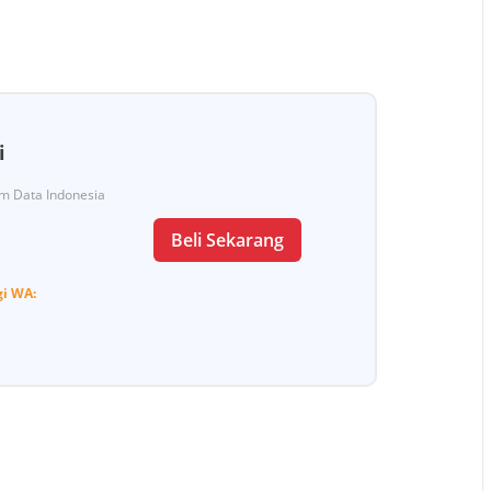
i
Tim Data Indonesia
Beli Sekarang
gi
WA: