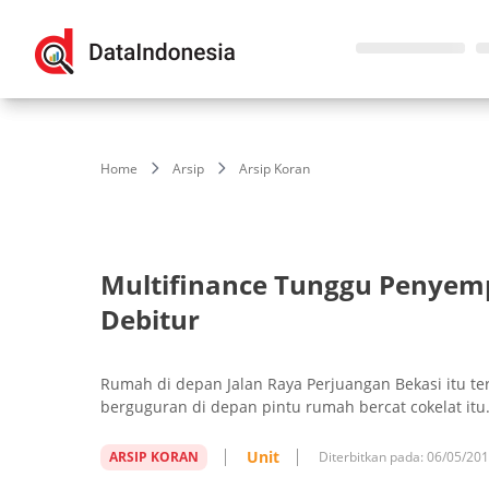
Home
Arsip
Arsip Koran
Multifinance Tunggu Penyem
Debitur
Rumah di depan Jalan Raya Perjuangan Bekasi itu te
berguguran di depan pintu rumah bercat cokelat itu
Unit
ARSIP KORAN
Diterbitkan pada:
06/05/20