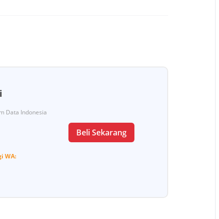
i
Tim Data Indonesia
Beli Sekarang
gi
WA: