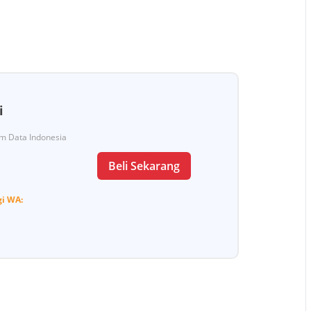
i
Tim Data Indonesia
Beli Sekarang
gi
WA: