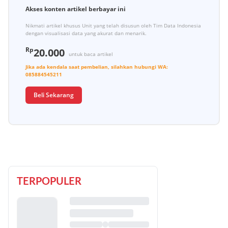
Akses konten artikel berbayar ini
Nikmati artikel khusus Unit yang telah disusun oleh Tim Data Indonesia
dengan visualisasi data yang akurat dan menarik.
Rp
20.000
untuk baca artikel
Jika ada kendala saat pembelian, silahkan hubungi
WA:
085884545211
Beli Sekarang
TERPOPULER