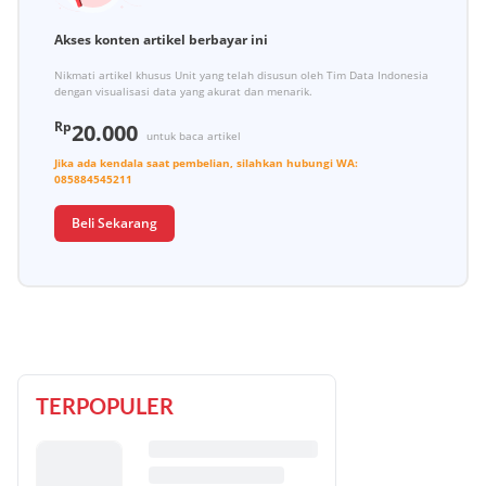
Akses konten artikel berbayar ini
Nikmati artikel khusus Unit yang telah disusun oleh Tim Data Indonesia
dengan visualisasi data yang akurat dan menarik.
Rp
20.000
untuk baca artikel
Jika ada kendala saat pembelian, silahkan hubungi
WA:
085884545211
Beli Sekarang
TERPOPULER