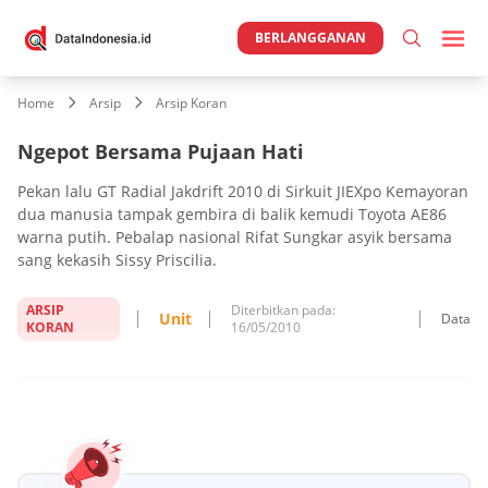
BERLANGGANAN
Home
Arsip
Arsip Koran
Ngepot Bersama Pujaan Hati
Pekan lalu GT Radial Jakdrift 2010 di Sirkuit JIEXpo Kemayoran
dua manusia tampak gembira di balik kemudi Toyota AE86
warna putih. Pebalap nasional Rifat Sungkar asyik bersama
sang kekasih Sissy Priscilia.
ARSIP
Diterbitkan pada:
Unit
Data
KORAN
16/05/2010