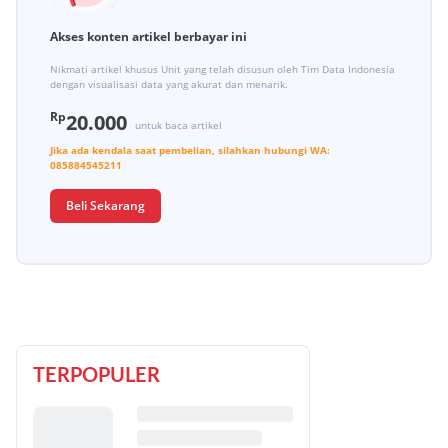
Akses konten artikel berbayar ini
Nikmati artikel khusus Unit yang telah disusun oleh Tim Data Indonesia
dengan visualisasi data yang akurat dan menarik.
Rp
20.000
untuk baca artikel
Jika ada kendala saat pembelian, silahkan hubungi
WA:
085884545211
Beli Sekarang
TERPOPULER