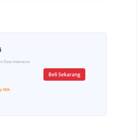
i
Tim Data Indonesia
Beli Sekarang
gi
WA: