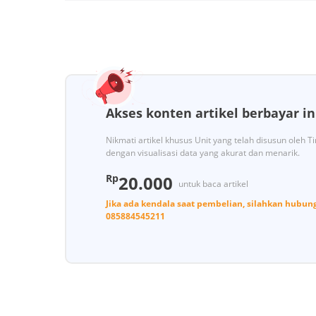
Akses konten artikel berbayar in
Nikmati artikel khusus Unit yang telah disusun oleh 
dengan visualisasi data yang akurat dan menarik.
Rp
20.000
untuk baca artikel
Jika ada kendala saat pembelian, silahkan hubun
085884545211