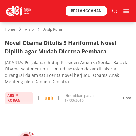
BERLANGGANAN
Home
Arsip
Arsip Koran
Novel Obama Ditulis 5 Hariformat Novel
Dipilih agar Mudah Dicerna Pembaca
JAKARTA: Perjalanan hidup Presiden Amerika Serikat Barack
Obama saat menuntut ilmu di sekolah dasar di Jakarta
dirangkai dalam satu cerita novel berjudul Obama Anak
Menteng oleh Damien Dematra.
ARSIP
Diterbitkan pada:
Unit
Data
KORAN
17/03/2010