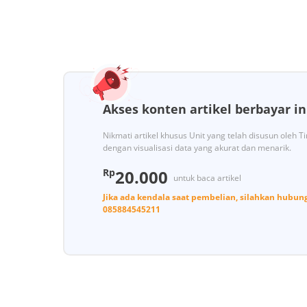
Akses konten artikel berbayar in
Nikmati artikel khusus Unit yang telah disusun oleh 
dengan visualisasi data yang akurat dan menarik.
Rp
20.000
untuk baca artikel
Jika ada kendala saat pembelian, silahkan hubun
085884545211