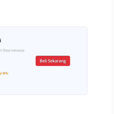
i
Tim Data Indonesia
Beli Sekarang
gi
WA: