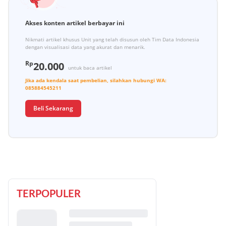
Akses konten artikel berbayar ini
Nikmati artikel khusus Unit yang telah disusun oleh Tim Data Indonesia
dengan visualisasi data yang akurat dan menarik.
Rp
20.000
untuk baca artikel
Jika ada kendala saat pembelian, silahkan hubungi
WA:
085884545211
Beli Sekarang
TERPOPULER