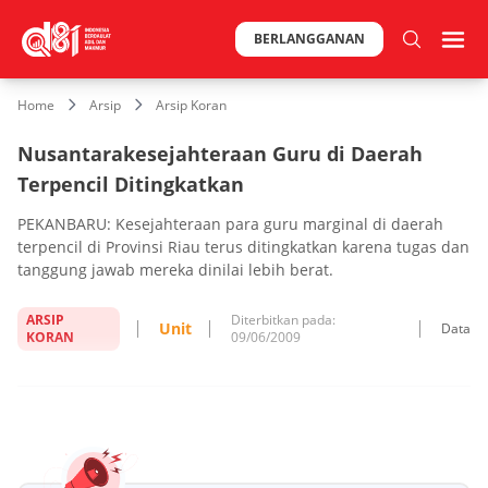
BERLANGGANAN
Home
Arsip
Arsip Koran
Nusantarakesejahteraan Guru di Daerah
Terpencil Ditingkatkan
PEKANBARU: Kesejahteraan para guru marginal di daerah
terpencil di Provinsi Riau terus ditingkatkan karena tugas dan
tanggung jawab mereka dinilai lebih berat.
ARSIP
Diterbitkan pada:
Unit
Data
KORAN
09/06/2009