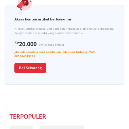
Akses konten artikel berbayar ini
Nikmati artikel khusus Unit yang telah disusun oleh Tim Data Indonesia
dengan visualisasi data yang akurat dan menarik.
Rp
20.000
untuk baca artikel
Jika ada kendala saat pembelian, silahkan hubungi
WA:
085884545211
Beli Sekarang
TERPOPULER