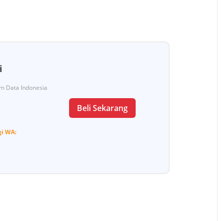
i
Tim Data Indonesia
Beli Sekarang
gi
WA: