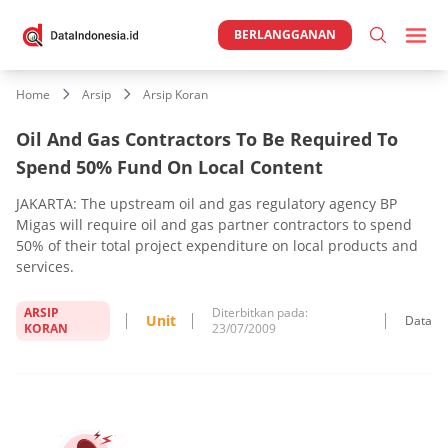
BERLANGGANAN
Home
Arsip
Arsip Koran
Oil And Gas Contractors To Be Required To
Spend 50% Fund On Local Content
JAKARTA: The upstream oil and gas regulatory agency BP
Migas will require oil and gas partner contractors to spend
50% of their total project expenditure on local products and
services.
ARSIP
Diterbitkan pada:
Unit
Data
KORAN
23/07/2009