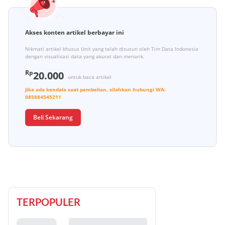
Akses konten artikel berbayar ini
Nikmati artikel khusus Unit yang telah disusun oleh Tim Data Indonesia
dengan visualisasi data yang akurat dan menarik.
Rp
20.000
untuk baca artikel
Jika ada kendala saat pembelian, silahkan hubungi
WA:
085884545211
Beli Sekarang
TERPOPULER