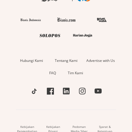
Hubungi Kami
Tentang Kami
Advertise with Us
FAQ
Tim Kami
Kebijakan
Kebijakan
Pedoman
Syarat &
Pengembalian
Privasi
Media Siber
Ketentuan