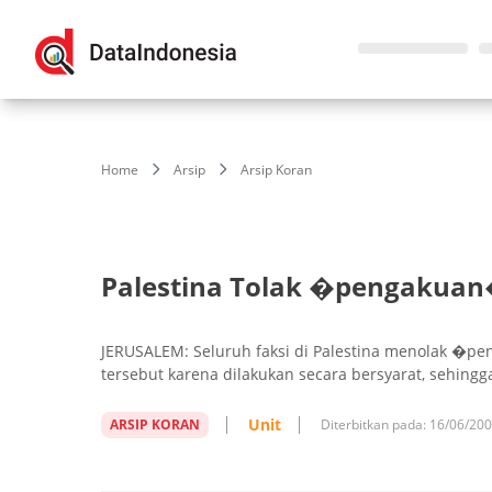
Home
Arsip
Arsip Koran
Palestina Tolak �pengakuan�
JERUSALEM: Seluruh faksi di Palestina menolak �p
tersebut karena dilakukan secara bersyarat, sehin
Unit
ARSIP KORAN
Diterbitkan pada:
16/06/20