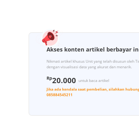
Akses konten artikel berbayar in
Nikmati artikel khusus Unit yang telah disusun oleh 
dengan visualisasi data yang akurat dan menarik.
Rp
20.000
untuk baca artikel
Jika ada kendala saat pembelian, silahkan hubun
085884545211