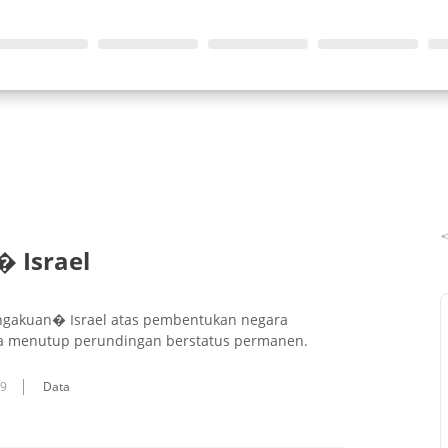
 Israel
engakuan� Israel atas pembentukan negara
gga menutup perundingan berstatus permanen.
09
Data