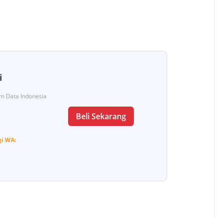
i
Tim Data Indonesia
Beli Sekarang
gi
WA: