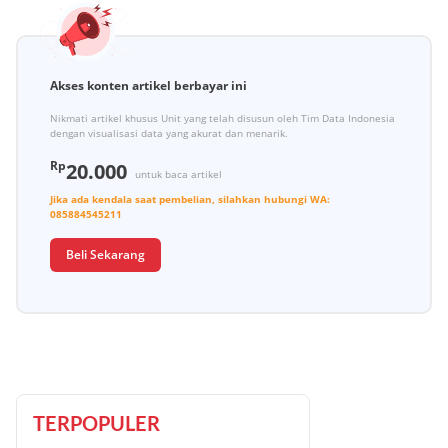
Akses konten artikel berbayar ini
Nikmati artikel khusus Unit yang telah disusun oleh Tim Data Indonesia
dengan visualisasi data yang akurat dan menarik.
Rp
20.000
untuk baca artikel
Jika ada kendala saat pembelian, silahkan hubungi
WA:
085884545211
Beli Sekarang
TERPOPULER